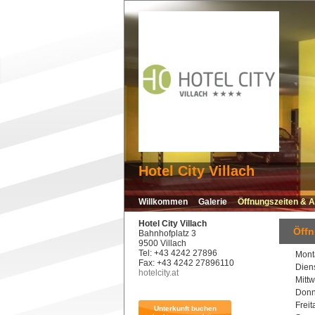
Hotel City Villach
Willkommen
Galerie
Öffnungszeiten & A
Hotel City Villach
Öffn
Bahnhofplatz 3
9500 Villach
Tel: +43 4242 27896
Mon
Fax: +43 4242 27896110
Dien
hotelcity.at
Mitt
Donn
Frei
Unterkunft buchen