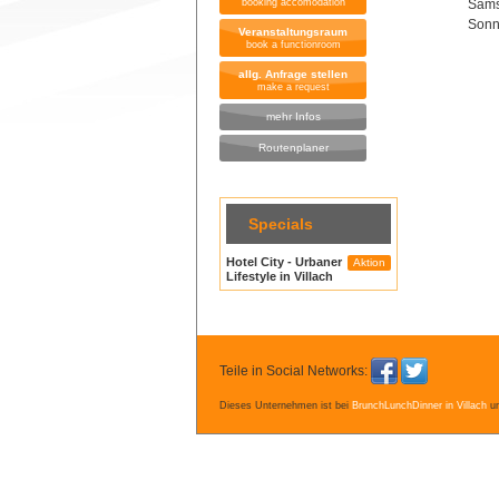
booking accomodation
Sam
Sonn
Veranstaltungsraum
book a functionroom
allg. Anfrage stellen
make a request
mehr Infos
Routenplaner
Specials
Hotel City - Urbaner
Aktion
Lifestyle in Villach
Teile in Social Networks:
Dieses Unternehmen ist bei
BrunchLunchDinner in Villach
un