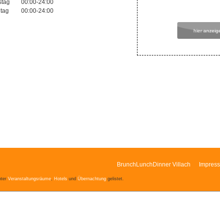
stag
00:00-24:00
tag
00:00-24:00
hier anzeig
BrunchLunchDinner Villach
Impres
ter
Veranstaltungsräume
,
Hotels
und
Übernachtung
gelistet.