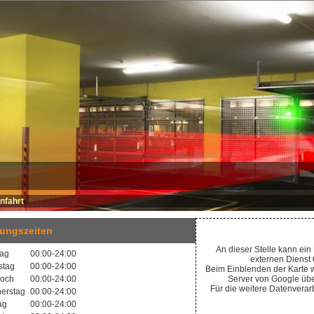
nfahrt
ungszeiten
An dieser Stelle kann ein
tag
00:00-24:00
externen Dienst
stag
00:00-24:00
Beim Einblenden der Karte w
woch
00:00-24:00
Server von Google über
Für die weitere Datenverar
erstag
00:00-24:00
tag
00:00-24:00